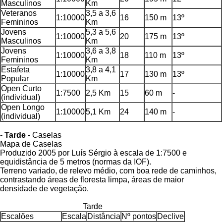
Masculinos
Km
Veteranos
3,5 a 3,6
1:10000
16
150 m
13º
Femininos
Km
Jovens
5,3 a 5,6
1:10000
20
175 m
13º
Masculinos
Km
Jovens
3,6 a 3,8
1:10000
18
110 m
13º
Femininos
Km
Estafeta
3,8 a 4,1
1:10000
17
130 m
13º
Popular
Km
Open Curto
1:7500
2,5 Km
15
60 m
-
(individual)
Open Longo
1:10000
5,1 Km
24
140 m
-
(individual)
-
Tarde
- Caselas
Mapa de Caselas
Produzido 2005 por Luís Sérgio à escala de 1:7500 e
equidistância de 5 metros (normas da IOF).
Terreno variado, de relevo médio, com boa rede de caminhos,
contrastando áreas de floresta limpa, áreas de maior
densidade de vegetação.
Tarde
Escalões
Escala
Distância
Nº pontos
Declive