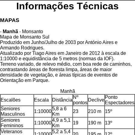
Informações Técnicas
MAPAS
-
Manhã
- Monsanto
Mapa de Monsanto Sul
Produzido em Junho/Julho de 2003 por António Aires e
Armando Rodrigues.
Atualizado por Tiago Aires em Janeiro de 2012 à escala de
1:10000 e equidistância de 5 metros (normas da IOF).
Terreno variado, de relevo médio, com boa rede de caminhos,
contrastando áreas de floresta limpa, áreas de maior
densidade de vegetação, e áreas típicas de eventos de
Orientação em Parque.
Manhã
Nº
Ponto
Escalões
Escala
Distância
Declive
pontos
Espectadores
Seniores
5,8 a 6
1:10000
23
210 m
15º
Masculinos
Km
Seniores
4,9 a 5,1
1:10000
19
190 m
13º
Femininos
Km
Veteranos
5,2 a 5,4
1:10000
20
195 m
12º