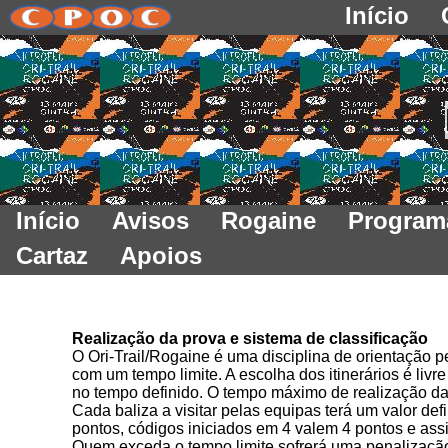
Início
Início
Avisos
Rogaine
Program
Cartaz
Apoios
Realização da prova e sistema de classificação
O Ori-Trail/Rogaine é uma disciplina de orientação p
com um tempo limite. A escolha dos itinerários é li
no tempo definido. O tempo máximo de realização da
Cada baliza a visitar pelas equipas terá um valor de
pontos, códigos iniciados em 4 valem 4 pontos e as
Quem exceda o tempo limite sofrerá uma penalização