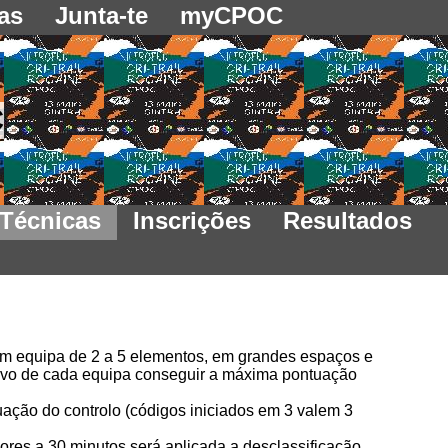
as
Junta-te
myCPOC
C
 Técnicas
Inscrições
Resultados
, em equipa de 2 a 5 elementos, em grandes espaços e
etivo de cada equipa conseguir a máxima pontuação
tuação do controlo (códigos iniciados em 3 valem 3
res a 30 minutos será aplicada a desclassificação.