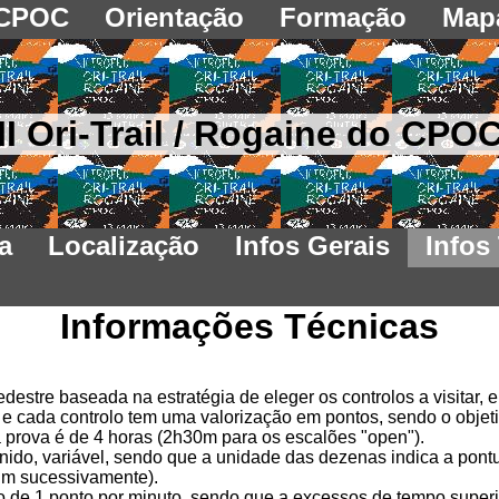
CPOC
Orientação
Formação
Map
II Ori-Trail / Rogaine do CPO
a
Localização
Infos Gerais
Infos
Informações Técnicas
edestre baseada na estratégia de eleger os controlos a visitar
vre e cada controlo tem uma valorização em pontos, sendo o obj
 prova é de 4 horas (2h30m para os escalões "open").
finido, variável, sendo que a unidade das dezenas indica a pon
sim sucessivamente).
 de 1 ponto por minuto, sendo que a excessos de tempo superio