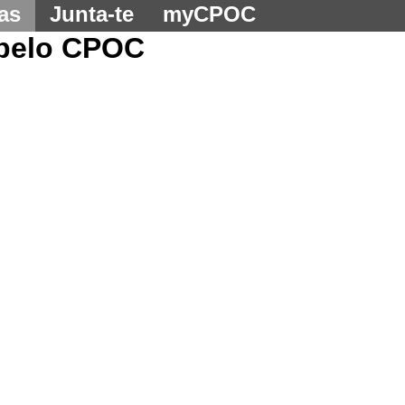
as
Junta-te
myCPOC
 pelo CPOC