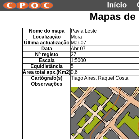
Início
Mapas de 
Nome do mapa
Pavia Leste
Localização
Mora
Última actualização
Mar-07
Data
Abr-07
Nº registo
27
Escala
1:5000
Equidistância
5
Área total apx.(Km2)
0,6
Cartógrafo(s)
Tiago Aires, Raquel Costa
Observações