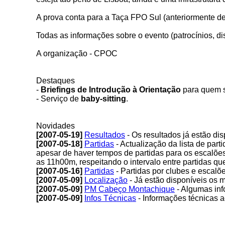
A prova conta para a Taça FPO Sul (anteriormente d
Todas as informações sobre o evento (patrocínios, dis
A organização - CPOC
Destaques
-
Briefings de Introdução à Orientação
para quem se
- Serviço de
baby-sitting
.
Novidades
[2007-05-19]
Resultados
- Os resultados já estão dis
[2007-05-18]
Partidas
- Actualização da lista de par
apesar de haver tempos de partidas para os escalões
as 11h00m, respeitando o intervalo entre partidas qu
[2007-05-16]
Partidas
- Partidas por clubes e escalõe
[2007-05-09]
Localização
- Já estão disponíveis os m
[2007-05-09]
PM Cabeço Montachique
- Algumas in
[2007-05-09]
Infos Técnicas
- Informações técnicas 