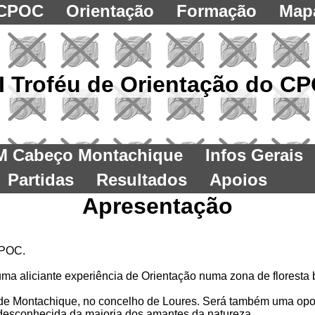
CPOC
Orientação
Formação
Map
II Troféu de Orientação do C
M Cabeço Montachique
Infos Gerais
Partidas
Resultados
Apoios
Apresentação
CPOC.
a aliciante experiência de Orientação numa zona de floresta 
 de Montachique, no concelho de Loures. Será também uma opo
a desconhecida da maioria dos amantes da natureza.