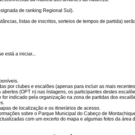
esignada de ranking Regional Sul).
tâncias, listas de inscritos, sorteios de tempos de partida) ser
 está a iniciar...
poníveis.
tidas por clubes e escalões (apenas para incluir as mais recen
 abertos (OPT n) nas listagens, os participantes destes escalõ
e for indicado pela organização na zona de partidas dos escalõ
s.
apas de localização e os itinerários de acesso.
formações sobre o Parque Municipal do Cabeço de Montachiqu
actualizadas com um excerto do mapa e algumas fotos da área d