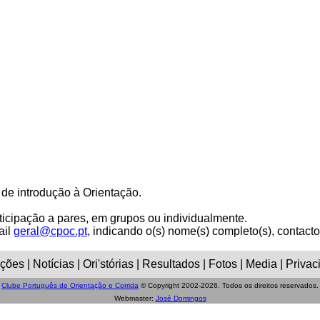
de introdução à Orientação.
articipação a pares, em grupos ou individualmente.
ail
geral@cpoc.pt
, indicando o(s) nome(s) completo(s), contacto
ões | Notícias | Ori'stórias | Resultados | Fotos | Media | Privac
Clube Português de Orientação e Corrida
© Copyright 2002-2026. Todos os direitos reservados.
Webmaster:
José Domingos