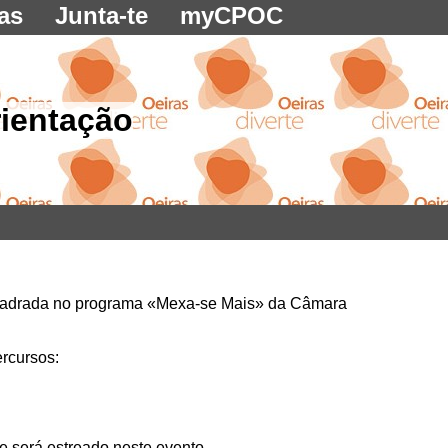
as
Junta-te
myCPOC
rientação
uadrada no programa «Mexa-se Mais» da Câmara
ercursos:
 será estreado neste evento.