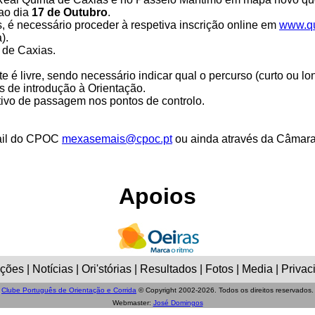
ao dia
17 de Outubro
.
, é necessário proceder à respetiva inscrição online em
www.qu
).
 de Caxias.
te é livre, sendo necessário indicar qual o percurso (curto ou 
s de introdução à Orientação.
ativo de passagem nos pontos de controlo.
mail do CPOC
mexasemais@cpoc.pt
ou ainda através da Câmara 
Apoios
ões | Notícias | Ori'stórias | Resultados | Fotos | Media | Privac
Clube Português de Orientação e Corrida
© Copyright 2002-2026. Todos os direitos reservados.
Webmaster:
José Domingos