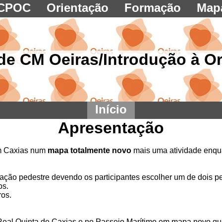
CPOC
Orientação
Formação
Map
de CM Oeiras/Introdução à O
Início
Apresentação
em Caxias num
mapa totalmente novo
mais uma atividade enq
ação pedestre devendo os participantes escolher um de dois p
os.
ros.
Real Quinta de Caxias e no Passeio Marítimo em mapa novo que