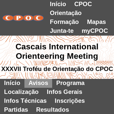
Início
CPOC
Orientação
Formação
Mapas
Junta-te
myCPOC
Cascais International
Orienteering Meeting
XXXVII Troféu de Orientação do CPOC
Início
Avisos
Programa
Localização
Infos Gerais
Infos Técnicas
Inscrições
Partidas
Resultados