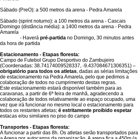
Sábado (PreO): a 500 metros da arena - Pedra Amarela
Sábado (sprint noturno): a 100 metros da arena - Cascais
Domingo (distância média): a 1400 metros da arena - Pedra
Amarela
- Haverá
pré-partida
no Domingo, 30 minutos antes
da hora de partida
Estacionamento - Etapas floresta:
Campo de Futebol Grupo Desportivo do Zambujeiro
(Coordenadas: 38.74174009528337, -9.437084671306351) –
obrigatório para todos os atletas
, dadas as sérias limitações
de estacionamento na Pedra Amarela, pelo que pedimos a
colaboração de todos no cumprimento destas regras.
Este estacionamento estará disponível também para as
caravanas, a partir de 6ª feira de manhã, agradecendo a
colaboração de todos relativamente ao espaço ocupado, uma
vez que irá funcionar no mesmo local o estacionamento para
todos os restantes atletas;
é estritamente proibido espetar
estacas e/ou similares no piso do campo
Transportes
- Etapas floresta:
A funcionar a partir das 8h. Os atletas serão transportados para
a Arena por autocarros da organização. A arena fica a 450m (a