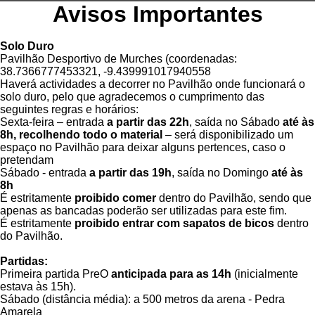
Avisos Importantes
Solo Duro
Pavilhão Desportivo de Murches (coordenadas:
38.7366777453321, -9.439991017940558
Haverá actividades a decorrer no Pavilhão onde funcionará o
solo duro, pelo que agradecemos o cumprimento das
seguintes regras e horários:
Sexta-feira – entrada
a partir das 22h
, saída no Sábado
até às
8h, recolhendo todo o material
– será disponibilizado um
espaço no Pavilhão para deixar alguns pertences, caso o
pretendam
Sábado - entrada
a partir das 19h
, saída no Domingo
até às
8h
É estritamente
proibido
comer
dentro do Pavilhão, sendo que
apenas as bancadas poderão ser utilizadas para este fim.
É estritamente
proibido entrar com sapatos de bicos
dentro
do Pavilhão.
Partidas:
Primeira partida PreO
anticipada para as 14h
(inicialmente
estava às 15h).
Sábado (distância média): a 500 metros da arena - Pedra
Amarela