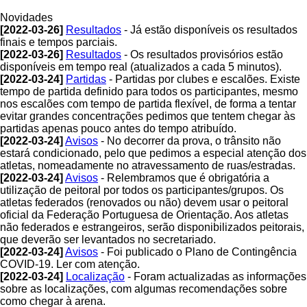
Novidades
[2022-03-26]
Resultados
- Já estão disponíveis os resultados
finais e tempos parciais.
[2022-03-26]
Resultados
- Os resultados provisórios estão
disponíveis em tempo real (atualizados a cada 5 minutos).
[2022-03-24]
Partidas
- Partidas por clubes e escalões. Existe
tempo de partida definido para todos os participantes, mesmo
nos escalões com tempo de partida flexível, de forma a tentar
evitar grandes concentrações pedimos que tentem chegar às
partidas apenas pouco antes do tempo atribuído.
[2022-03-24]
Avisos
- No decorrer da prova, o trânsito não
estará condicionado, pelo que pedimos a especial atenção dos
atletas, nomeadamente no atravessamento de ruas/estradas.
[2022-03-24]
Avisos
- Relembramos que é obrigatória a
utilização de peitoral por todos os participantes/grupos. Os
atletas federados (renovados ou não) devem usar o peitoral
oficial da Federação Portuguesa de Orientação. Aos atletas
não federados e estrangeiros, serão disponibilizados peitorais,
que deverão ser levantados no secretariado.
[2022-03-24]
Avisos
- Foi publicado o Plano de Contingência
COVID-19. Ler com atenção.
[2022-03-24]
Localização
- Foram actualizadas as informações
sobre as localizações, com algumas recomendações sobre
como chegar à arena.