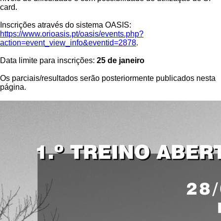
card.
Inscrições através do sistema OASIS:
https://www.orioasis.pt/oasis/events.php?
action=event_view_info&eventid=2878
.
Data limite para inscrições:
25 de janeiro
Os parciais/resultados serão posteriormente publicados nesta
página.