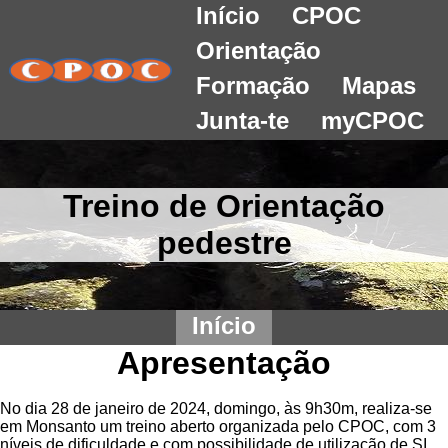
Início
CPOC
Orientação
Formação
Mapas
Junta-te
myCPOC
Treino de Orientação
pedestre
Início
Apresentação
No dia 28 de janeiro de 2024, domingo, às 9h30m, realiza-se
em Monsanto um treino aberto organizada pelo CPOC, com 3
níveis de dificuldade e com possibilidade de utilização de SI